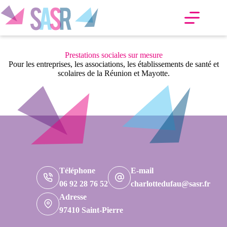
Passer
au
contenu
Prestations sociales sur mesure
Pour les entreprises, les associations, les établissements de santé et
scolaires de la Réunion et Mayotte.
Téléphone
E-mail
06 92 28 76 52
charlottedufau@sasr.fr
Adresse
97410 Saint-Pierre